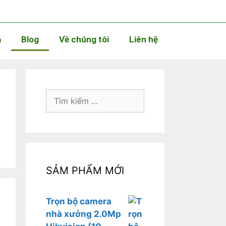
á
Blog
Về chúng tôi
Liên hệ
SẢM PHẨM MỚI
Trọn bộ camera
nhà xưởng 2.0Mp