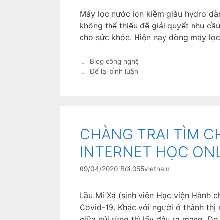
Máy lọc nước ion kiềm giàu hydro dàn
không thể thiếu để giải quyết nhu cầ
cho sức khỏe. Hiện nay dòng máy lọ
Blog công nghệ
Để lại bình luận
CHÀNG TRAI TÌM 
INTERNET HỌC ON
09/04/2020
Bởi
055vietnam
Lầu Mí Xá (sinh viên Học viện Hành ch
Covid-19. Khác với người ở thành th
giữa núi rừng thì lấy đâu ra mạng. D