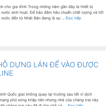
h cho gia đình Trong những năm gần đây là thiết bị
u nước sinh hoạt. Để bảo đảm tiêu chuẩn chất lượng và tốt
c nước đến từ Nhật Bản đang là sự …
Đọc tiếp
CHỖ DỰNG LÁN ĐỂ VÀO ĐƯỢC
LINE
ính Quốc gia) không quay lại trường sau tết vì dịch
ị mạng phủ sóng khắp nên nhưng nhà của chàng trai này
o đó chàng trai này đã đi tìm chỗ có …
Đọc tiếp