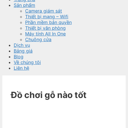
Sản phẩm
Camera giám sát
Thiết bị mạng – Wifi
Phần mềm bản quyền
Thiết bị văn phòng
Máy tính All In One
Chuông cửa
Dịch vụ
Bảng giá
Blog
Về chúng tôi
Liên hệ
Đồ chơi gỗ nào tốt