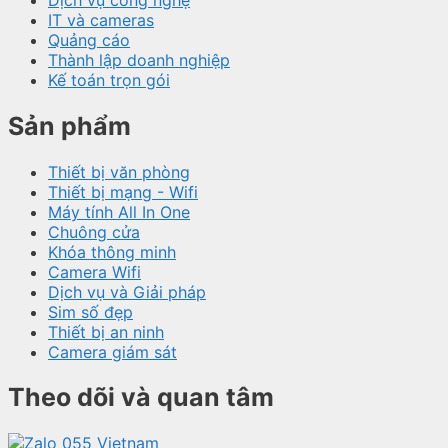
Dịch vụ công nghệ
IT và cameras
Quảng cáo
Thành lập doanh nghiệp
Kế toán trọn gói
Sản phẩm
Thiết bị văn phòng
Thiết bị mạng - Wifi
Máy tính All In One
Chuông cửa
Khóa thông minh
Camera Wifi
Dịch vụ và Giải pháp
Sim số đẹp
Thiết bị an ninh
Camera giám sát
Theo dõi và quan tâm