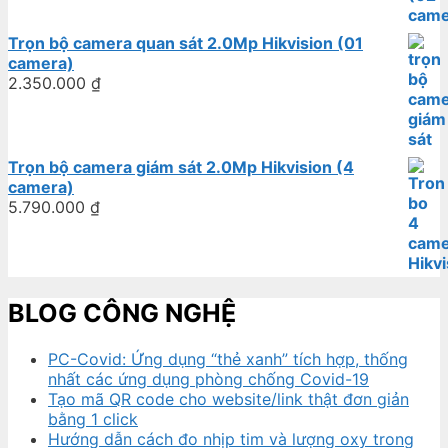
Trọn bộ camera quan sát 2.0Mp Hikvision (01
camera)
2.350.000
₫
Trọn bộ camera giám sát 2.0Mp Hikvision (4
camera)
5.790.000
₫
BLOG CÔNG NGHỆ
PC-Covid: Ứng dụng “thẻ xanh” tích hợp, thống
nhất các ứng dụng phòng chống Covid-19
Tạo mã QR code cho website/link thật đơn giản
bằng 1 click
Hướng dẫn cách đo nhịp tim và lượng oxy trong