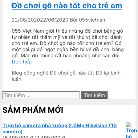
Đồ chơi gỗ nào tốt cho trẻ em
22/06/2020
22/06/2020
Bởi
055vietnam
055 Việt Nam giới thiệu những đồ chơi bằng gỗ
tự nhiên rất thẩm mỹ và rất thú vị để chơi dành
cho trẻ em. Đồ chơi gỗ nào tốt cho trẻ em? Có
một cái gì đó ngọt ngào bền bỉ về đồ chơi bằng
gỗ. Mặc dù chúng rất hào nhoáng như các đối …
Đồ
Đọc tiếp
chơi
Danh
Thẻ
Blog công nghệ
Đồ chơi gỗ nào tốt
Để lại bình
gỗ
mục
luận
nào
tốt
cho
Tìm
trẻ
kiếm
em
cho:
SẢM PHẨM MỚI
Trọn bộ camera nhà xưởng 2.0Mp Hikvision (10
camera)
16.490.000
₫
14.490.000
₫