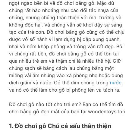
ngọt ngào bền bỉ về đồ chơi bằng gỗ. Mặc dù
chúng rất hào nhoáng như các đối tác nhựa của
chúng, nhưng chúng thân thiện với môi trường và
không độc hại. Và chúng vẫn sẽ khơi dậy sự sáng
tạo của trẻ con. Đồ chơi bằng gỗ cũng có thể chịu
được vô số hành vi lạm dụng bị đập xung quanh,
nhai và ném khắp phòng và trông vẫn rất đẹp.
Bởi
vì chúng rất bền, đồ chơi bằng gỗ có thể tồn tại
qua nhiều trẻ em và thậm chí là nhiều thế hệ. Giữ
chúng sạch sẽ bằng cách lau chúng bằng một
miếng vải ẩm nhúng vào xà phòng nhẹ hoặc dung
dịch giấm và nước. Có thể dìm chúng trong
nước
,
và nó có thể làm cho gỗ bị phồng lên và tách ra.
Đồ chơi gỗ nào tốt cho trẻ em? Bạn có thể tìm đồ
chơi bằng gỗ đẹp mắt của bạn tại woodentoys.top
1. Đồ chơi gỗ Chú cá sấu thân thiện