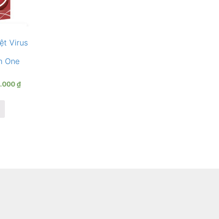
t Virus
in One
0.000
₫