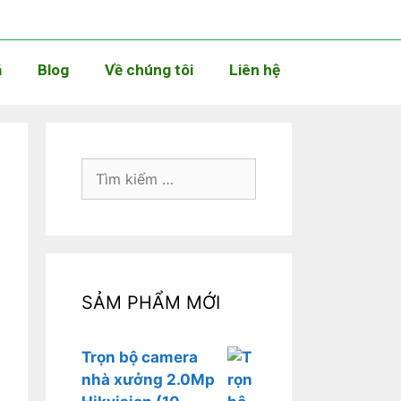
á
Blog
Về chúng tôi
Liên hệ
SẢM PHẨM MỚI
Trọn bộ camera
nhà xưởng 2.0Mp