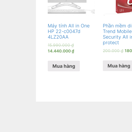
Máy tính All in One
Phần mềm diệ
HP 22-c0047d
Trend Mobile
4LZ20AA
Security All 
protect
15.990.000
₫
200.000
₫
18
14.440.000
₫
Mua hàng
Mua hàng