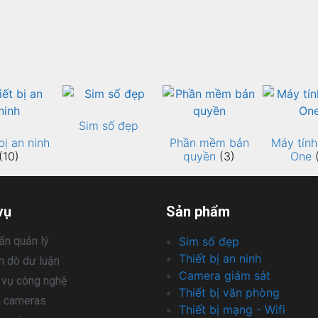
Sim số đẹp
bị an ninh
Phần mềm bản
Máy tính 
(10)
quyền
(3)
One
vụ
Sản phẩm
ấn quản lý
Sim số đẹp
Thiết bị an ninh
 dò dư luận
Camera giám sát
 vụ công nghệ
Thiết bị văn phòng
à cameras
Thiết bị mạng - Wifi