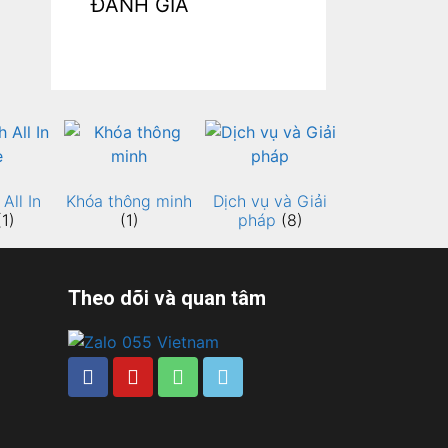
ĐÁNH GIÁ
All In
Khóa thông minh
Dịch vụ và Giải
(1)
(1)
pháp
(8)
Theo dõi và quan tâm