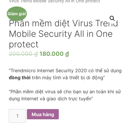
Virus Trend Mobile Security All in One protect
Giảm giá!
Phần mềm diệt Virus Trend
Mobile Security All in One
protect
200.000
₫
180.000
₫
“Trendmicro Internet Security 2020 có thể sử dụng
đồng thời
trên máy tính và thiết bị di động”
“Phần mềm diệt virus sẽ cho bạn sự an toàn khi sử
dụng Internet và giao dịch trực tuyến”
Phần
Mua hàng
mềm
diệt