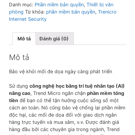
Virus
Danh mục:
Phần mềm bản quyền
,
Thiết bị văn
Trend
phòng
Từ khóa:
phần mềm bản quyền
,
Trenicro
Mobile
Internet Security
Security
All
in
Mô tả
Đánh giá (0)
One
protect
Mô tả
số
lượng
Bảo vệ
khỏi mối đe dọa ngày càng phát triển
Sử dụng
công nghệ học bằng trí tuệ nhân tạo (AI)
nâng cao
, Trend Micro ngăn chặn
phần mềm tống
tiền
để bạn có thể tận hưởng cuộc sống số một
cách an toàn. Nó cũng bảo vệ chống lại phần mềm
độc hại, các mối đe dọa đối với giao dịch ngân
hàng trực tuyến và mua sắm, v.v. Được đánh giá
hàng đầu bởi các chuyên gia trong ngành, Trend