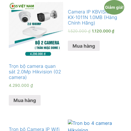
Giảm giá!
Camera IP KBVISION
KX-1011N 1.0MB (Hàng
Chính Hãng)
1.520.000
₫
1.120.000
₫
Mua hàng
Trọn bộ camera quan
sát 2.0Mp Hikvision (02
camera)
4.290.000
₫
Mua hàng
Trọn bộ Camera IP Wifi