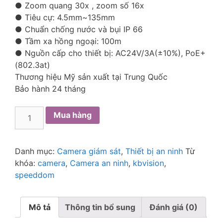
● Zoom quang 30x , zoom số 16x
● Tiêu cự: 4.5mm~135mm
● Chuẩn chống nước và bụi IP 66
● Tầm xa hồng ngoại: 100m
● Nguồn cấp cho thiết bị: AC24V/3A(±10%), PoE+
(802.3at)
Thương hiệu Mỹ sản xuất tại Trung Quốc
Bảo hành 24 tháng
Mua hàng
Danh mục:
Camera giám sát
,
Thiết bị an ninh
Từ
khóa:
camera
,
Camera an ninh
,
kbvision
,
speeddom
Mô tả
Thông tin bổ sung
Đánh giá (0)