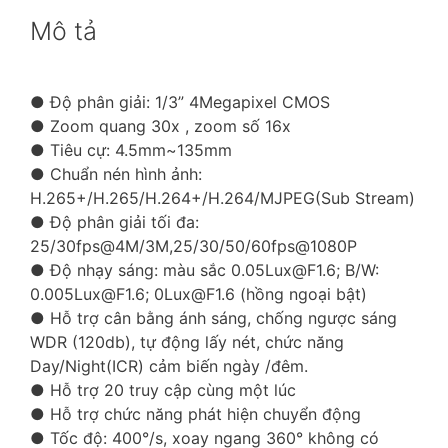
Mô tả
● Độ phân giải: 1/3” 4Megapixel CMOS
● Zoom quang 30x , zoom số 16x
● Tiêu cự: 4.5mm~135mm
● Chuẩn nén hình ảnh:
H.265+/H.265/H.264+/H.264/MJPEG(Sub Stream)
● Độ phân giải tối đa:
25/30fps@4M/3M,25/30/50/60fps@1080P
● Độ nhạy sáng: màu sắc 0.05Lux@F1.6; B/W:
0.005Lux@F1.6; 0Lux@F1.6 (hồng ngoại bật)
● Hỗ trợ cân bằng ánh sáng, chống ngược sáng
WDR (120db), tự động lấy nét, chức năng
Day/Night(ICR) cảm biến ngày /đêm.
● Hỗ trợ 20 truy cập cùng một lúc
● Hỗ trợ chức năng phát hiện chuyển động
● Tốc độ: 400°/s, xoay ngang 360° không có